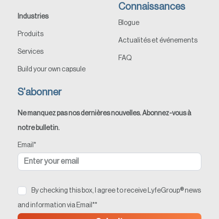
Connaissances
Industries
Blogue
Produits
Actualités et événements
Services
FAQ
Build your own capsule
S'abonner
Ne manquez pas nos dernières nouvelles. Abonnez-vous à
notre bulletin.
Email
*
By checking this box, I agree to receive LyfeGroup® news
and information via Email*
*